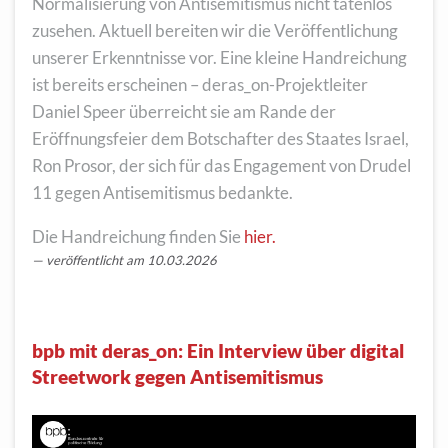
Normalisierung von Antisemitismus nicht tatenlos
zusehen. Aktuell bereiten wir die Veröffentlichung
unserer Erkenntnisse vor. Eine kleine Handreichung
ist bereits erscheinen – deras_on-Projektleiter
Daniel Speer überreicht sie am Rande der
Eröffnungsfeier dem Botschafter des Staates Israel,
Ron Prosor, der sich für das Engagement von Drudel
11 gegen Antisemitismus bedankte.
Die Handreichung finden Sie
hier.
veröffentlicht am 10.03.2026
bpb mit deras_on: Ein Interview über digital
Streetwork gegen Antisemitismus