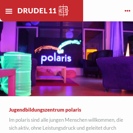
Drudel 11 e.V.
Deutschland
Jugendbildungszentrum polaris
Im polaris sind alle jungen Menschen willkommen, die
sich aktiv, ohne Leistungsdruck und geleitet durch